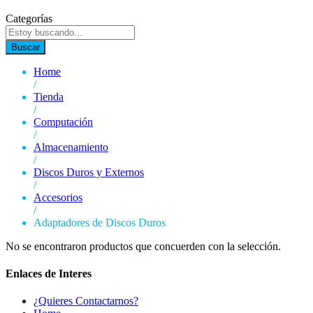
Categorías
Buscar
Home
/
Tienda
/
Computación
/
Almacenamiento
/
Discos Duros y Externos
/
Accesorios
/
Adaptadores de Discos Duros
No se encontraron productos que concuerden con la selección.
Enlaces de Interes
¿Quieres Contactarnos?