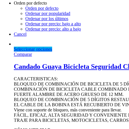
Orden por defecto
Orden por defecto
Ordenar por popularidad
Ordenar por los últimos
Ordenar por precio: bajo a alto
Ordenar por precio: alto a bajo
Cancel
Seleccionar opciones
Comparar
Candado Guaya Bicicleta Seguridad Cl
CARACTERISTICAS:
BLOQUEO DE COMBINACIÓN DE BICICLETA DE 5 DÍ
COMBINACIÓN DE BICICLETA CABLE COMBINADO 
FUERTE ALAMBRE DE ACERO GRUESO DE 12 MM.
BLOQUEO DE COMBINACIÓN DE 5 DÍGITOS RESTA
EL CABLE DE LA BOBINA ESTÁ RECUBIERTO DE VI
Viene con soporte de bloqueo, más conveniente para llevar.
FÁCIL, EFICAZ, ALTA SEGURIDAD Y CONVENIENTE 
TRAJE PARA BICICLETAS, MOTOCICLETAS, CARROS,