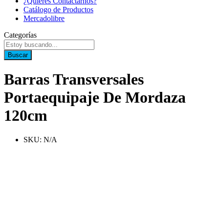
¿Quieres Contactarnos?
Catálogo de Productos
Mercadolibre
Categorías
Buscar
Barras Transversales
Portaequipaje De Mordaza
120cm
SKU:
N/A