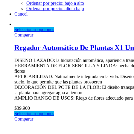
Ordenar por precio: bajo a alto
Ordenar por precio: alto a bajo
Cancel
Seleccionar opciones
Comparar
Regador Automático De Plantas X1 Un
DISEÑO LAZADO: la hidratación automática, apariencia transp
HERRAMIENTA DE FLOR SENCILLA Y LINDA: hecha de ps + mater
flores
APLICABILIDAD: Naturalmente integrada en la vida. Diseño de pe
suelo, lo que permite que las plantas prosperen
DECORACIÓN DEL POTE DE LA FLOR: El diseño transparente de l
la planta para agregar agua a tiempo
AMPLIO RANGO DE USOS: Riego de flores adecuado para el rieg
$
39.900
Seleccionar opciones
Comparar