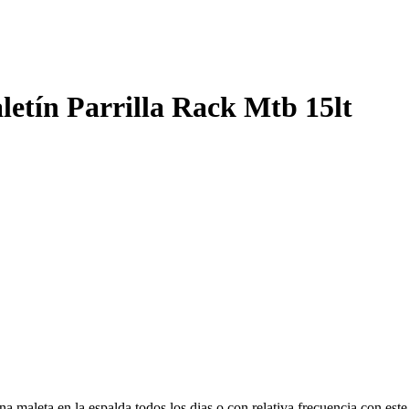
aletín Parrilla Rack Mtb 15lt
n una maleta en la espalda todos los dias o con relativa frecuencia con 