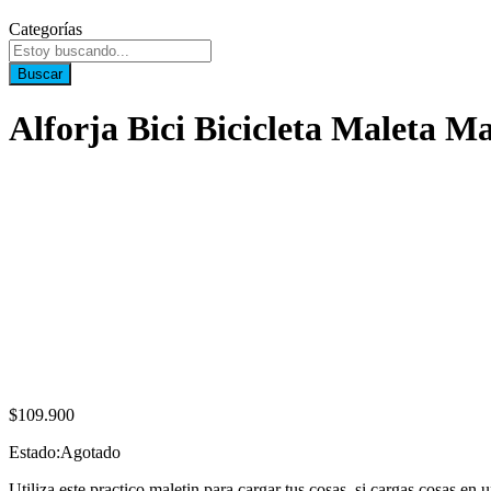
Categorías
Buscar
Alforja Bici Bicicleta Maleta M
$
109.900
Estado:
Agotado
Utiliza este practico maletin para cargar tus cosas, si cargas cosas e