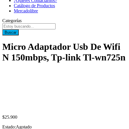
¿Quieres Contactarnos?
Catálogo de Productos
Mercadolibre
Categorías
Buscar
Micro Adaptador Usb De Wifi
N 150mbps, Tp-link Tl-wn725n
$
25.900
Estado:
Agotado