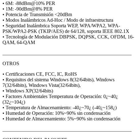
• 6M: -88dBm@10% PER
• 1M: -90dBm@8% PER
• Potencia de Transmisión <20dBm
• Modos Inalámbricos Ad-Hoc / Modo de infraestructura
• Seguridad Inalámbrica Soporta WEP, WPA/WPA2, WPA-
PSK/WPA2-PSK (TKIP/AES) de 64/128, soporta IEEE 802.1X
• Tecnología de Modulación DBPSK, DQPSK, CCK, OFDM, 16-
QAM, 64-QAM
____________________________________________________
OTROS
• Certificaciones CE, FCC, IC, RoHS
• Requisitos del sistema Windows 8(32/64bits), Windows
7(32/64bits), Windows Vista(32/64bits),
• Windows XP(32/64bits)
• Factores Ambientales Temperatura de Operación: 0¿~40¿
(32¿~104¿)
• Temperatura de Almacenamiento: -40¿~70¿ (-40¿~158¿)
• Humedad de Operación: 10%~90% sin condensación
• Humedad de Almacenamiento: 5%~90% sin condensación
____________________________________________________