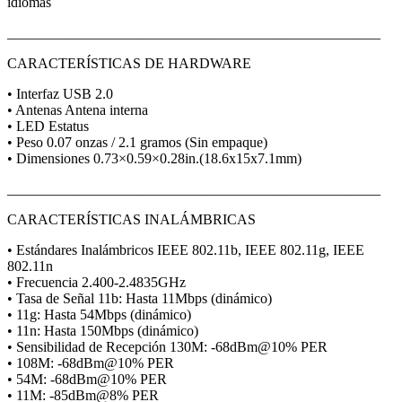
idiomas
____________________________________________________
CARACTERÍSTICAS DE HARDWARE
• Interfaz USB 2.0
• Antenas Antena interna
• LED Estatus
• Peso 0.07 onzas / 2.1 gramos (Sin empaque)
• Dimensiones 0.73×0.59×0.28in.(18.6x15x7.1mm)
____________________________________________________
CARACTERÍSTICAS INALÁMBRICAS
• Estándares Inalámbricos IEEE 802.11b, IEEE 802.11g, IEEE
802.11n
• Frecuencia 2.400-2.4835GHz
• Tasa de Señal 11b: Hasta 11Mbps (dinámico)
• 11g: Hasta 54Mbps (dinámico)
• 11n: Hasta 150Mbps (dinámico)
• Sensibilidad de Recepción 130M: -68dBm@10% PER
• 108M: -68dBm@10% PER
• 54M: -68dBm@10% PER
• 11M: -85dBm@8% PER