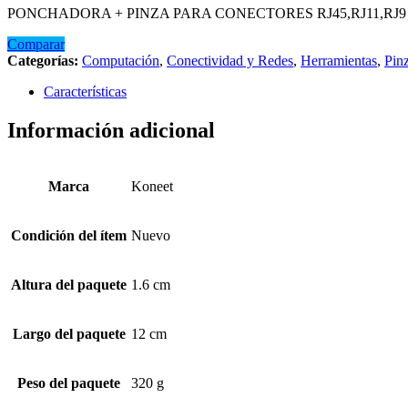
PONCHADORA + PINZA PARA CONECTORES RJ45,RJ11,RJ9
Comparar
Categorías:
Computación
,
Conectividad y Redes
,
Herramientas
,
Pin
Características
Información adicional
Marca
Koneet
Condición del ítem
Nuevo
Altura del paquete
1.6 cm
Largo del paquete
12 cm
Peso del paquete
320 g