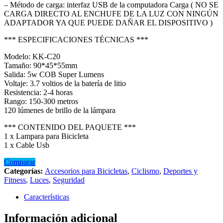
– Método de carga: interfaz USB de la computadora Carga ( NO SE
CARGA DIRECTO AL ENCHUFE DE LA LUZ CON NINGÚN
ADAPTADOR YA QUE PUEDE DAÑAR EL DISPOSITIVO )
*** ESPECIFICACIONES TÉCNICAS ***
Modelo: KK-C20
Tamaño: 90*45*55mm
Salida: 5w COB Super Lumens
Voltaje: 3.7 voltios de la batería de litio
Resistencia: 2-4 horas
Rango: 150-300 metros
120 lúmenes de brillo de la lámpara
*** CONTENIDO DEL PAQUETE ***
1 x Lampara para Bicicleta
1 x Cable Usb
Comparar
Categorías:
Accesorios para Bicicletas
,
Ciclismo
,
Deportes y
Fitness
,
Luces
,
Seguridad
Características
Información adicional