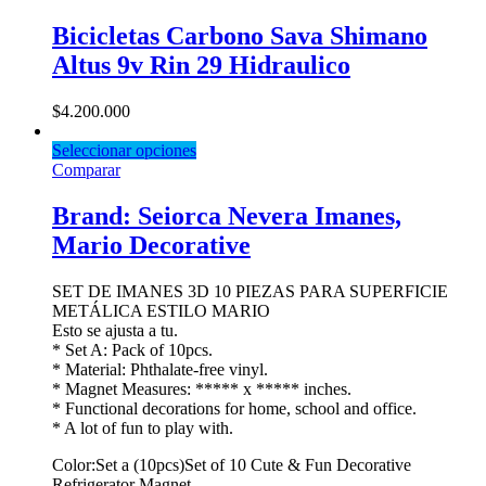
Bicicletas Carbono Sava Shimano
Altus 9v Rin 29 Hidraulico
$
4.200.000
Seleccionar opciones
Comparar
Brand: Seiorca Nevera Imanes,
Mario Decorative
SET DE IMANES 3D 10 PIEZAS PARA SUPERFICIE
METÁLICA ESTILO MARIO
Esto se ajusta a tu.
* Set A: Pack of 10pcs.
* Material: Phthalate-free vinyl.
* Magnet Measures: ***** x ***** inches.
* Functional decorations for home, school and office.
* A lot of fun to play with.
Color:Set a (10pcs)Set of 10 Cute & Fun Decorative
Refrigerator Magnet.