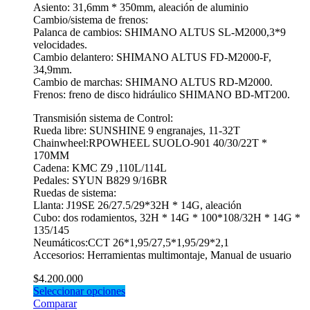
Asiento: 31,6mm * 350mm, aleación de aluminio
Cambio/sistema de frenos:
Palanca de cambios: SHIMANO ALTUS SL-M2000,3*9
velocidades.
Cambio delantero: SHIMANO ALTUS FD-M2000-F,
34,9mm.
Cambio de marchas: SHIMANO ALTUS RD-M2000.
Frenos: freno de disco hidráulico SHIMANO BD-MT200.
Transmisión sistema de Control:
Rueda libre: SUNSHINE 9 engranajes, 11-32T
Chainwheel:RPOWHEEL SUOLO-901 40/30/22T *
170MM
Cadena: KMC Z9 ,110L/114L
Pedales: SYUN B829 9/16BR
Ruedas de sistema:
Llanta: J19SE 26/27.5/29*32H * 14G, aleación
Cubo: dos rodamientos, 32H * 14G * 100*108/32H * 14G *
135/145
Neumáticos:CCT 26*1,95/27,5*1,95/29*2,1
Accesorios: Herramientas multimontaje, Manual de usuario
$
4.200.000
Seleccionar opciones
Comparar