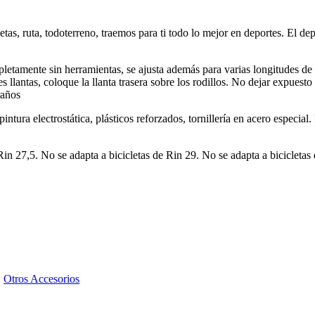
letas, ruta, todoterreno, traemos para ti todo lo mejor en deportes. El de
pletamente sin herramientas, se ajusta además para varias longitudes de B
des llantas, coloque la llanta trasera sobre los rodillos. No dejar expuest
raños
ntura electrostática, plásticos reforzados, tornillería en acero especi
in 27,5. No se adapta a bicicletas de Rin 29. No se adapta a bicicletas 
,
Otros Accesorios