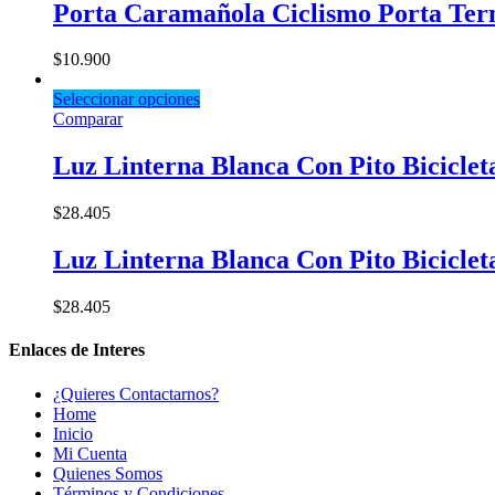
Porta Caramañola Ciclismo Porta Term
$
10.900
Seleccionar opciones
Comparar
Luz Linterna Blanca Con Pito Bicicle
$
28.405
Luz Linterna Blanca Con Pito Bicicle
$
28.405
Enlaces de Interes
¿Quieres Contactarnos?
Home
Inicio
Mi Cuenta
Quienes Somos
Términos y Condiciones