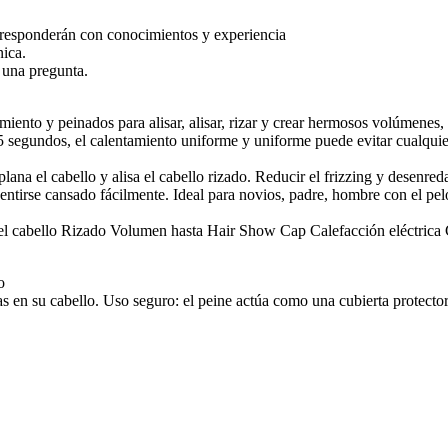
e responderán con conocimientos y experiencia
nica.
 una pregunta.
iento y peinados para alisar, alisar, rizar y crear hermosos volúmenes,
undos, el calentamiento uniforme y uniforme puede evitar cualquier 
l cabello y alisa el cabello rizado. Reducir el frizzing y desenreda
irse cansado fácilmente. Ideal para novios, padre, hombre con el pel
el cabello Rizado Volumen hasta Hair Show Cap Calefacción eléctrica C
o
 en su cabello. Uso seguro: el peine actúa como una cubierta protectora