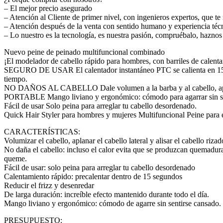
– El mejor precio asegurado
– Atención al Cliente de primer nivel, con ingenieros expertos, que t
– Atención después de la venta con sentido humano y experiencia téc
– Lo nuestro es la tecnología, es nuestra pasión, compruébalo, haznos
Nuevo peine de peinado multifuncional combinado
¡El modelador de cabello rápido para hombres, con barriles de calentam
SEGURO DE USAR El calentador instantáneo PTC se calienta en 15 seg
tiempo.
NO DAÑOS AL CABELLO Dale volumen a la barba y al cabello, aplana e
PORTABLE Mango liviano y ergonómico: cómodo para agarrar sin sent
Fácil de usar Solo peina para arreglar tu cabello desordenado.
Quick Hair Styler para hombres y mujeres Multifuncional Peine para 
CARACTERÍSTICAS:
Volumizar el cabello, aplanar el cabello lateral y alisar el cabello rizad
No daña el cabello: incluso el calor evita que se produzcan quemaduras
queme.
Fácil de usar: solo peina para arreglar tu cabello desordenado
Calentamiento rápido: precalentar dentro de 15 segundos
Reducir el frizz y desenredar
De larga duración: increíble efecto mantenido durante todo el día.
Mango liviano y ergonómico: cómodo de agarre sin sentirse cansado.
PRESUPUESTO: